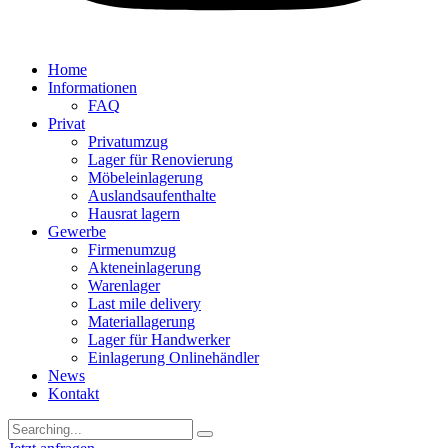
Home
Informationen
FAQ
Privat
Privatumzug
Lager für Renovierung
Möbeleinlagerung
Auslandsaufenthalte
Hausrat lagern
Gewerbe
Firmenumzug
Akteneinlagerung
Warenlager
Last mile delivery
Materiallagerung
Lager für Handwerker
Einlagerung Onlinehändler
News
Kontakt
Search
for: