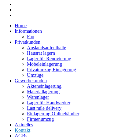
Home
Informationen
Faq
Privatkunden
Auslandsaufenthalte
Hausrat lagern
Lager für Renovierung
Möbeleinlagerung
Privatumzug Einlagerung
Umzüge
Gewerbekunden
Akteneinlagerung
Materiallagerung
Warenlager
Lager für Handwerker
Last mile delivery
Einlagerung Onlinehändler
Firmenumzug
Aktuelles
Kontakt
AGBs